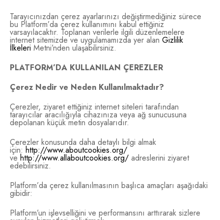
Tarayıcınızdan çerez ayarlarınızı değiştirmediğiniz sürece
bu Platform’da çerez kullanımını kabul ettiğiniz
varsayılacaktır. Toplanan verilerle ilgili düzenlemelere
internet sitemizde ve uygulamamızda yer alan
Gizlilik
İlkeleri
Metni’nden ulaşabilirsiniz.
PLATFORM’DA KULLANILAN ÇEREZLER
Çerez Nedir ve Neden Kullanılmaktadır?
Çerezler, ziyaret ettiğiniz internet siteleri tarafından
tarayıcılar aracılığıyla cihazınıza veya ağ sunucusuna
depolanan küçük metin dosyalarıdır.
Çerezler konusunda daha detaylı bilgi almak
için:
http://www.aboutcookies.org/
ve
http://www.allaboutcookies.org/
adreslerini ziyaret
edebilirsiniz.
Platform’da çerez kullanılmasının başlıca amaçları aşağıdaki
gibidir:
Platform’un işlevselliğini ve performansını arttırarak sizlere