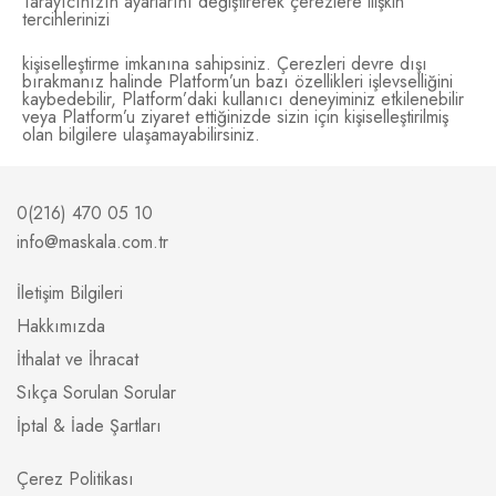
Tarayıcınızın ayarlarını değiştirerek çerezlere ilişkin
tercihlerinizi
kişiselleştirme imkanına sahipsiniz. Çerezleri devre dışı
bırakmanız halinde Platform’un bazı özellikleri işlevselliğini
kaybedebilir, Platform’daki kullanıcı deneyiminiz etkilenebilir
veya Platform’u ziyaret ettiğinizde sizin için kişiselleştirilmiş
olan bilgilere ulaşamayabilirsiniz.
0(216) 470 05 10
info@maskala.com.tr
İletişim Bilgileri
Hakkımızda
İthalat ve İhracat
Sıkça Sorulan Sorular
İptal & İade Şartları
Çerez Politikası