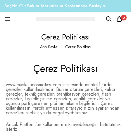
Seçkin Cilt Bakım Markalarını Keşfetmeye Başlayın!
0
Çerez Politikası
Ana Sayfa
Çerez Politikası
Çerez Politikası
www.maskalacosmetics.com.tr sitesinde muhtelif türde
çerezler kullanılmaktadır. Bunlar oturum çerezleri, kalıcı
çerezler, teknik çerezler, otantikasyon çerezleri, flash
çerezler, kişiselleştirilme çerezleri, analtik çerezler ve
üçüncü parti çerezleri gibi tanımlama bilgileridir. Çerez
kullanılmasını tercih etmezseniz tarayıcınızın ayarlarından
çerez’leri silebilir ya da engelleyebilirsiniz.
Ancak Platform’un kullanımını etkileyebileceğini hatırlatmak
isteriz.