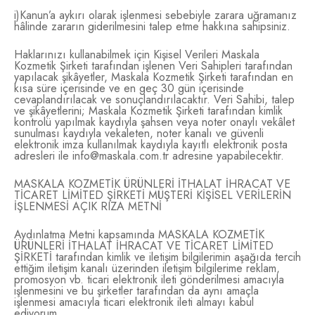
i)Kanun’a aykırı olarak işlenmesi sebebiyle zarara uğramanız
hâlinde zararın giderilmesini talep etme hakkına sahipsiniz.
Haklarınızı kullanabilmek için Kişisel Verileri Maskala
Kozmetik Şirketi tarafından işlenen Veri Sahipleri tarafından
yapılacak şikâyetler, Maskala Kozmetik Şirketi tarafından en
kısa süre içerisinde ve en geç 30 gün içerisinde
cevaplandırılacak ve sonuçlandırılacaktır. Veri Sahibi, talep
ve şikâyetlerini; Maskala Kozmetik Şirketi tarafından kimlik
kontrolü yapılmak kaydıyla şahsen veya noter onaylı vekâlet
sunulması kaydıyla vekaleten, noter kanalı ve güvenli
elektronik imza kullanılmak kaydıyla kayıtlı elektronik posta
adresleri ile info@maskala.com.tr adresine yapabilecektir.
MASKALA KOZMETİK ÜRÜNLERİ İTHALAT İHRACAT VE
TİCARET LİMİTED ŞİRKETİ MÜŞTERİ KİŞİSEL VERİLERİN
İŞLENMESİ AÇIK RIZA METNİ
Aydınlatma Metni kapsamında MASKALA KOZMETİK
ÜRÜNLERİ İTHALAT İHRACAT VE TİCARET LİMİTED
ŞİRKETİ tarafından kimlik ve iletişim bilgilerimin aşağıda tercih
ettiğim iletişim kanalı üzerinden iletişim bilgilerime reklam,
promosyon vb. ticari elektronik ileti gönderilmesi amacıyla
işlenmesini ve bu şirketler tarafından da aynı amaçla
işlenmesi amacıyla ticari elektronik ileti almayı kabul
ediyorum.