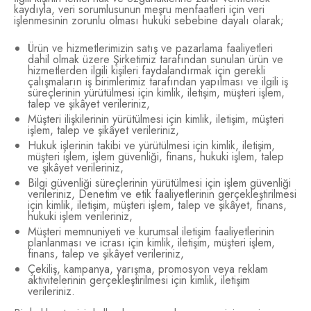
kaydıyla, veri sorumlusunun meşru menfaatleri için veri
işlenmesinin zorunlu olması hukuki sebebine dayalı olarak;
Ürün ve hizmetlerimizin satış ve pazarlama faaliyetleri
dahil olmak üzere Şirketimiz tarafından sunulan ürün ve
hizmetlerden ilgili kişileri faydalandırmak için gerekli
çalışmaların iş birimlerimiz tarafından yapılması ve ilgili iş
süreçlerinin yürütülmesi için kimlik, iletişim, müşteri işlem,
talep ve şikâyet verileriniz,
Müşteri ilişkilerinin yürütülmesi için kimlik, iletişim, müşteri
işlem, talep ve şikâyet verileriniz,
Hukuk işlerinin takibi ve yürütülmesi için kimlik, iletişim,
müşteri işlem, işlem güvenliği, finans, hukuki işlem, talep
ve şikâyet verileriniz,
Bilgi güvenliği süreçlerinin yürütülmesi için işlem güvenliği
verileriniz, Denetim ve etik faaliyetlerinin gerçekleştirilmesi
için kimlik, iletişim, müşteri işlem, talep ve şikâyet, finans,
hukuki işlem verileriniz,
Müşteri memnuniyeti ve kurumsal iletişim faaliyetlerinin
planlanması ve icrası için kimlik, iletişim, müşteri işlem,
finans, talep ve şikâyet verileriniz,
Çekiliş, kampanya, yarışma, promosyon veya reklam
aktivitelerinin gerçekleştirilmesi için kimlik, iletişim
verileriniz.