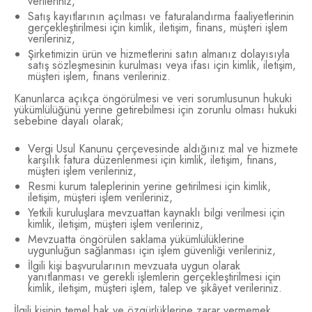
verileriniz,
Satış kayıtlarının açılması ve faturalandırma faaliyetlerinin
gerçekleştirilmesi için kimlik, iletişim, finans, müşteri işlem
verileriniz,
Şirketimizin ürün ve hizmetlerini satın almanız dolayısıyla
satış sözleşmesinin kurulması veya ifası için kimlik, iletişim,
müşteri işlem, finans verileriniz.
Kanunlarca açıkça öngörülmesi ve veri sorumlusunun hukuki
yükümlülüğünü yerine getirebilmesi için zorunlu olması hukuki
sebebine dayalı olarak;
Vergi Usul Kanunu çerçevesinde aldığınız mal ve hizmete
karşılık fatura düzenlenmesi için kimlik, iletişim, finans,
müşteri işlem verileriniz,
Resmi kurum taleplerinin yerine getirilmesi için kimlik,
iletişim, müşteri işlem verileriniz,
Yetkili kuruluşlara mevzuattan kaynaklı bilgi verilmesi için
kimlik, iletişim, müşteri işlem verileriniz,
Mevzuatta öngörülen saklama yükümlülüklerine
uygunluğun sağlanması için işlem güvenliği verileriniz,
İlgili kişi başvurularının mevzuata uygun olarak
yanıtlanması ve gerekli işlemlerin gerçekleştirilmesi için
kimlik, iletişim, müşteri işlem, talep ve şikâyet verileriniz.
İlgili kişinin temel hak ve özgürlüklerine zarar vermemek