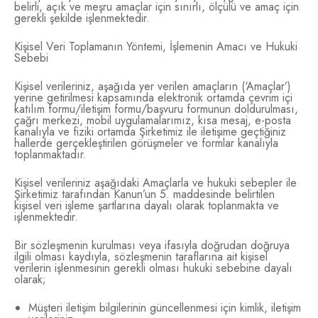
belirli, açık ve meşru amaçlar için sınırlı, ölçülü ve amaç için
gerekli şekilde işlenmektedir.
Kişisel Veri Toplamanın Yöntemi, İşlemenin Amacı ve Hukuki
Sebebi
Kişisel verileriniz, aşağıda yer verilen amaçların (‘Amaçlar’)
yerine getirilmesi kapsamında elektronik ortamda çevrim içi
katılım formu/iletişim formu/başvuru formunun doldurulması,
çağrı merkezi, mobil uygulamalarımız, kısa mesaj, e-posta
kanalıyla ve fiziki ortamda Şirketimiz ile iletişime geçtiğiniz
hallerde gerçekleştirilen görüşmeler ve formlar kanalıyla
toplanmaktadır.
Kişisel verileriniz aşağıdaki Amaçlarla ve hukuki sebepler ile
Şirketimiz tarafından Kanun’un 5. maddesinde belirtilen
kişisel veri işleme şartlarına dayalı olarak toplanmakta ve
işlenmektedir.
Bir sözleşmenin kurulması veya ifasıyla doğrudan doğruya
ilgili olması kaydıyla, sözleşmenin taraflarına ait kişisel
verilerin işlenmesinin gerekli olması hukuki sebebine dayalı
olarak;
Müşteri iletişim bilgilerinin güncellenmesi için kimlik, iletişim