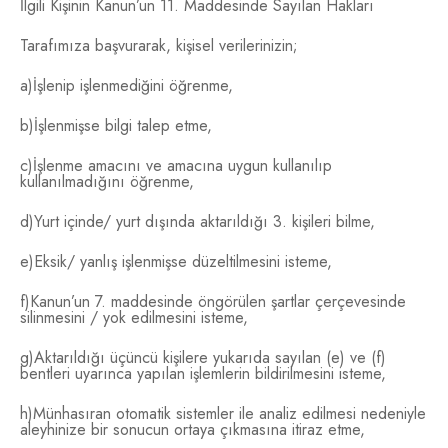
İlgili Kişinin Kanun’un 11. Maddesinde Sayılan Hakları
Tarafımıza başvurarak, kişisel verilerinizin;
a)İşlenip işlenmediğini öğrenme,
b)İşlenmişse bilgi talep etme,
c)İşlenme amacını ve amacına uygun kullanılıp
kullanılmadığını öğrenme,
d)Yurt içinde/ yurt dışında aktarıldığı 3. kişileri bilme,
e)Eksik/ yanlış işlenmişse düzeltilmesini isteme,
f)Kanun’un 7. maddesinde öngörülen şartlar çerçevesinde
silinmesini / yok edilmesini isteme,
g)Aktarıldığı üçüncü kişilere yukarıda sayılan (e) ve (f)
bentleri uyarınca yapılan işlemlerin bildirilmesini isteme,
h)Münhasıran otomatik sistemler ile analiz edilmesi nedeniyle
aleyhinize bir sonucun ortaya çıkmasına itiraz etme,