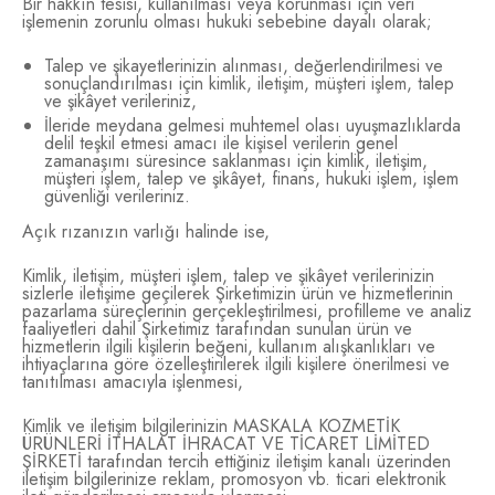
Bir hakkın tesisi, kullanılması veya korunması için veri
işlemenin zorunlu olması hukuki sebebine dayalı olarak;
Talep ve şikayetlerinizin alınması, değerlendirilmesi ve
sonuçlandırılması için kimlik, iletişim, müşteri işlem, talep
ve şikâyet verileriniz,
İleride meydana gelmesi muhtemel olası uyuşmazlıklarda
delil teşkil etmesi amacı ile kişisel verilerin genel
zamanaşımı süresince saklanması için kimlik, iletişim,
müşteri işlem, talep ve şikâyet, finans, hukuki işlem, işlem
güvenliği verileriniz.
Açık rızanızın varlığı halinde ise,
Kimlik, iletişim, müşteri işlem, talep ve şikâyet verilerinizin
sizlerle iletişime geçilerek Şirketimizin ürün ve hizmetlerinin
pazarlama süreçlerinin gerçekleştirilmesi, profilleme ve analiz
faaliyetleri dahil Şirketimiz tarafından sunulan ürün ve
hizmetlerin ilgili kişilerin beğeni, kullanım alışkanlıkları ve
ihtiyaçlarına göre özelleştirilerek ilgili kişilere önerilmesi ve
tanıtılması amacıyla işlenmesi,
Kimlik ve iletişim bilgilerinizin MASKALA KOZMETİK
ÜRÜNLERİ İTHALAT İHRACAT VE TİCARET LİMİTED
ŞİRKETİ tarafından tercih ettiğiniz iletişim kanalı üzerinden
iletişim bilgilerinize reklam, promosyon vb. ticari elektronik