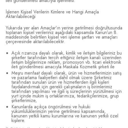
ileti gönderilmesi amacıyla işlenmesi.
İşlenen Kişisel Verilerin Kimlere ve Hangi Amaçla
Aktarılabileceği
Yukarıda yer alan Amaçlar’ın yerine getirilmesi doğrultusunda
toplanan kişisel verileriniz aşağıdaki kapsamda Kanun’un 8.
maddesinde belirtilen kişisel veri işleme şartları ve amaçları
çerçevesinde aktarılabilecektir.
Açık rızanıza dayalı olarak, kimlik ve iletişim bilgileriniz bu
şirketler tarafından tercih ettiğiniz iletişim kanalı üzerinden
iletişim bilgilerinize reklam, promosyon vb. ticari elektronik
ileti gönderilmesi amacıyla Maskala Kozmetik şirketi ile
Meşru menfaat dayalı olarak, ürün ve hizmetlerimizin satış
ve pazarlama faaliyetleri dahil olmak üzere Şirketimiz
tarafından sunulan ürün ve hizmetlerden ilgili kişileri
faydalandırmak için gerekli çalışmaların iş birimlerimiz
tarafından yapılması ve ilgili iş süreçlerinin yürütülmesi için
yurt içinde mukim iş ortaklarımıza, tedarikçilerimize, grup
şirketlerimize,
Kanunlarda açıkça öngörülmesi ve hukuki
yükümlülüklerimizin yerine getirilmesi kapsamında,
kanunen yetkili kamu kurumlarına ve kanunen yetkili özel
kişilere.