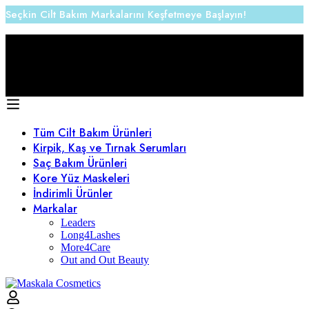
Seçkin Cilt Bakım Markalarını Keşfetmeye Başlayın!
1000 ₺ üstü Alışverişlerde Kargo Ücretsiz
Tüm Cilt Bakım Ürünleri
Kirpik, Kaş ve Tırnak Serumları
Saç Bakım Ürünleri
Kore Yüz Maskeleri
İndirimli Ürünler
Markalar
Leaders
Long4Lashes
More4Care
Out and Out Beauty