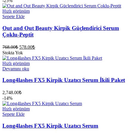
-25%
fiyat:
3,698.00₺.
3,398.00₺.
Hızlı görünüm
Sepete Ekle
Out and Out Beauty Kirpik Güçlendirici Serum
Çoklu-Peptit
Orijinal
Şu
768.00
₺
578.00
₺
fiyat:
andaki
Stokta Yok
fiyat:
768.00₺.
578.00₺.
Hızlı görünüm
Devamını oku
Long4lashes FX5 Kirpik Uzatıcı Serum İkili Paket
2,748.00
₺
-14%
Hızlı görünüm
Sepete Ekle
Long4lashes FX5 Kirpik Uzatıcı Serum