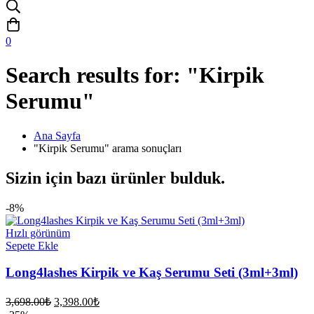
0
Search results for: "Kirpik
Serumu"
Ana Sayfa
"Kirpik Serumu" arama sonuçları
Sizin için bazı ürünler bulduk.
-8%
Hızlı görünüm
Sepete Ekle
Long4lashes Kirpik ve Kaş Serumu Seti (3ml+3ml)
Orijinal
Şu
3,698.00
₺
3,398.00
₺
fiyat:
andaki