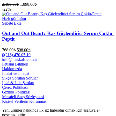
Orijinal
Şu
2,198.00
₺
1,898.00
₺
fiyat:
andaki
-22%
fiyat:
2,198.00₺.
1,898.00₺.
Hızlı görünüm
Sepete Ekle
Out and Out Beauty Kaş Güçlendirici Serum Çoklu-
Peptit
Orijinal
Şu
768.00
₺
598.00
₺
fiyat:
andaki
0(216) 470 05 10
fiyat:
768.00₺.
info@maskala.com.tr
598.00₺.
İletişim Bilgileri
Hakkımızda
İthalat ve İhracat
Sıkça Sorulan Sorular
İptal & İade Şartları
Çerez Politikası
Gizlilik Politikası
Mesafeli Satış Sözleşmesi
Kişisel Verilerin Korunması
Yeni ürünler hakkında ilk siz haberdar olmak için aşağıya e-
postanızı girin.