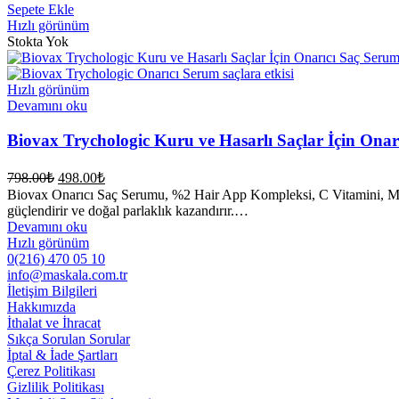
419.00₺.
Sepete Ekle
Hızlı görünüm
Stokta Yok
Hızlı görünüm
Devamını oku
Biovax Trychologic Kuru ve Hasarlı Saçlar İçin Ona
Orijinal
Şu
798.00
₺
498.00
₺
fiyat:
andaki
Biovax Onarıcı Saç Serumu, %2 Hair App Kompleksi, C Vitamini, Mult
fiyat:
798.00₺.
güçlendirir ve doğal parlaklık kazandırır.…
498.00₺.
Devamını oku
Hızlı görünüm
0(216) 470 05 10
info@maskala.com.tr
İletişim Bilgileri
Hakkımızda
İthalat ve İhracat
Sıkça Sorulan Sorular
İptal & İade Şartları
Çerez Politikası
Gizlilik Politikası