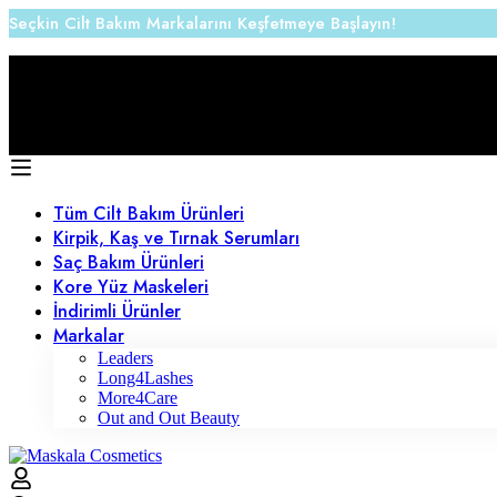
Seçkin Cilt Bakım Markalarını Keşfetmeye Başlayın!
1000 ₺ üstü Alışverişlerde Kargo Ücretsiz
Tüm Cilt Bakım Ürünleri
Kirpik, Kaş ve Tırnak Serumları
Saç Bakım Ürünleri
Kore Yüz Maskeleri
İndirimli Ürünler
Markalar
Leaders
Long4Lashes
More4Care
Out and Out Beauty