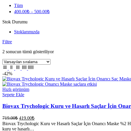
Tüm
400.00
₺
–
500.00
₺
Stok Durumu
Stoklarımızda
Filtre
2 sonucun tümü gösteriliyor
-42%
Hızlı görünüm
Sepete Ekle
Biovax Trychologic Kuru ve Hasarlı Saçlar İçin Onar
Orijinal
Şu
719.00
₺
419.00
₺
fiyat:
andaki
Biovax Trychologic Kuru ve Hasarlı Saçlar İçin Onarıcı Maske %2 Ha
fiyat:
719.00₺.
kuru ve hasarlı…