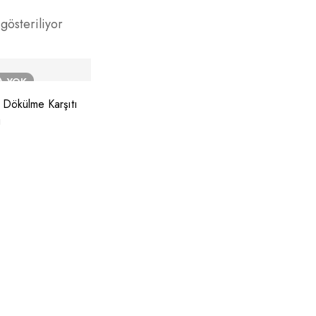
gösteriliyor
A YOK
Dökülme Karşıtı
u