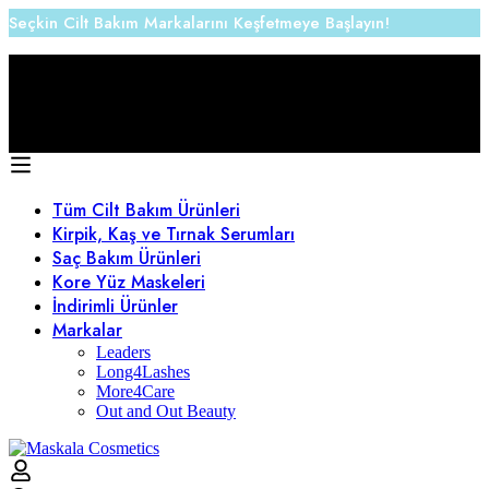
Seçkin Cilt Bakım Markalarını Keşfetmeye Başlayın!
1000 ₺ üstü Alışverişlerde Kargo Ücretsiz
Tüm Cilt Bakım Ürünleri
Kirpik, Kaş ve Tırnak Serumları
Saç Bakım Ürünleri
Kore Yüz Maskeleri
İndirimli Ürünler
Markalar
Leaders
Long4Lashes
More4Care
Out and Out Beauty