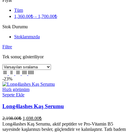
Fiyat
Tüm
1,360.00
₺
–
1,700.00
₺
Stok Durumu
Stoklarımızda
Filtre
Tek sonuç gösteriliyor
-23%
Hızlı görünüm
Sepete Ekle
Long4lashes Kaş Serumu
Orijinal
Şu
2,198.00
₺
1,698.00
₺
fiyat:
andaki
Long4lashes Kaş Serumu, aktif peptitler ve Pro-Vitamin B5
fiyat:
2,198.00₺.
sayesinde kaşlarınızı besler, güçlendirir ve kalınlaştırır. Tatlı badem