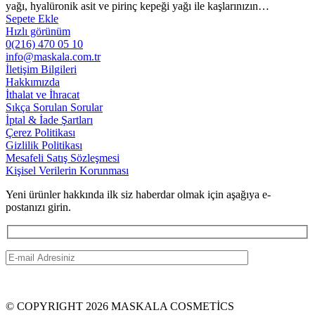
1,698.00₺.
yağı, hyalüronik asit ve pirinç kepeği yağı ile kaşlarınızın…
Sepete Ekle
Hızlı görünüm
0(216) 470 05 10
info@maskala.com.tr
İletişim Bilgileri
Hakkımızda
İthalat ve İhracat
Sıkça Sorulan Sorular
İptal & İade Şartları
Çerez Politikası
Gizlilik Politikası
Mesafeli Satış Sözleşmesi
Kişisel Verilerin Korunması
Yeni ürünler hakkında ilk siz haberdar olmak için aşağıya e-
postanızı girin.
© COPYRIGHT 2026 MASKALA COSMETİCS