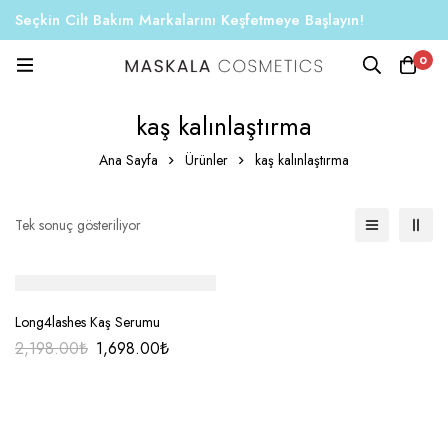
Seçkin Cilt Bakım Markalarını Keşfetmeye Başlayın!
0
kaş kalınlaştırma
Ana Sayfa
Ürünler
kaş kalınlaştırma
Tek sonuç gösteriliyor
-23%
Long4lashes Kaş Serumu
2,198.00
₺
1,698.00
₺