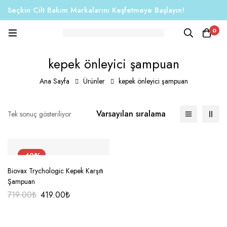
Seçkin Cilt Bakım Markalarını Keşfetmeye Başlayın!
0
kepek önleyici şampuan
Ana Sayfa
Ürünler
kepek önleyici şampuan
Varsayılan sıralama
Tek sonuç gösteriliyor
-42%
Biovax Trychologic Kepek Karşıtı
Şampuan
719.00
₺
419.00
₺