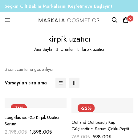
Seçkin Cilt Bakım Markalarını Keşfetmeye Başlayın!
0
kirpik uzatıcı
Ana Sayfa
Ürünler
kirpik uzatıcı
3 sonucun tümü gösteriliyor
Varsayılan sıralama
-14%
-22%
Long4lashes FX5 Kirpik Uzatıcı
Out and Out Beauty Kaş
Serum
Güçlendirici Serum Çoklu-Peptit
2,198.00
₺
1,898.00
₺
768.00
₺
598.00
₺