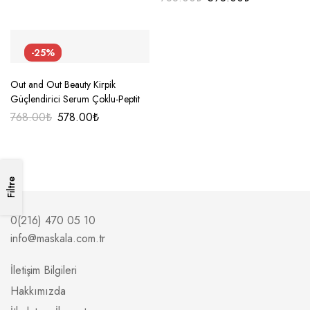
-25%
Out and Out Beauty Kirpik
Güçlendirici Serum Çoklu-Peptit
768.00
₺
578.00
₺
Filtre
0(216) 470 05 10
info@maskala.com.tr
İletişim Bilgileri
Hakkımızda