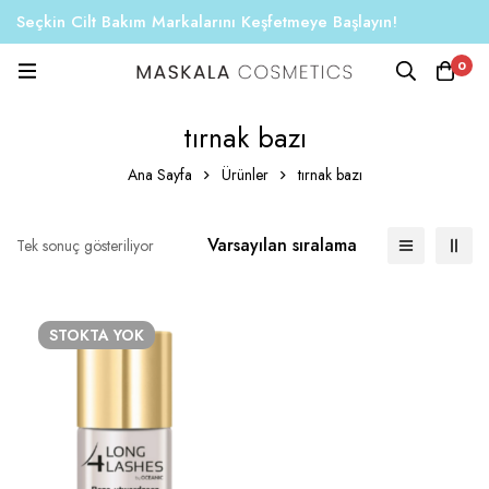
Seçkin Cilt Bakım Markalarını Keşfetmeye Başlayın!
0
tırnak bazı
Ana Sayfa
Ürünler
tırnak bazı
Varsayılan sıralama
Tek sonuç gösteriliyor
STOKTA YOK